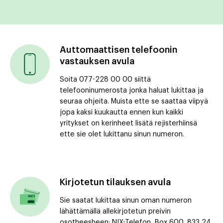
Auttomaattisen telefoonin
vastauksen avula
Soita 077-228 00 00 siittä
telefooninumerosta jonka haluat lukittaa ja
seuraa ohjeita. Muista ette se saattaa viipyä
jopa kaksi kuukautta ennen kun kaikki
yritykset on kerinheet lisätä rejisterhiinsä
ette sie olet lukittanu sinun numeron.
Kirjotetun tilauksen avula
Sie saatat lukittaa sinun oman numeron
lähättämällä allekirjotetun preivin
osotheesheen: NIX-Telefon, Box 600, 833 24