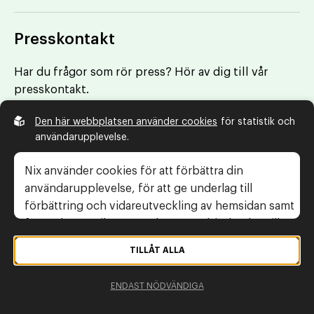
Presskontakt
Har du frågor som rör press? Hör av dig till vår
presskontakt.
Den här webbplatsen använder cookies
för statistik och
Telefonnummer:
070-873 89 39
användarupplevelse.
E-post:
annette.tannerfeldt@swedma.se
Nix använder cookies för att förbättra din
användarupplevelse, för att ge underlag till
förbättring och vidareutveckling av hemsidan samt
för att kunna rikta mer relevanta erbjudanden till
dig.
TILLÅT ALLA
Läs gärna vår
personuppgiftspolicy
. Om du
ENDAST NÖDVÄNDIGA
samtycker till vår användning, välj
Tillåt alla
. Om du