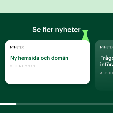
Se fler nyheter
NYHETER
NYHETE
Ny hemsida och domän
Frågo
inför
3 JUNI 2013
3 JUN