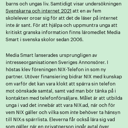
barns och ungas liv. Samtidigt visar undersökningen
Svenskarna och internet 2021
att en av fem
skolelever oroar sig för att det de läser på internet
inte är sant. För att hjälpa och uppmuntra unga att
kritiskt granska information finns läromedlet Media
Smart i svenska skolor sedan 2006.
Media Smart lanserades ursprungligen av
intresseorganisationen Sveriges Annonsörer. I
höstas klev föreningen NIX-Telefon in som ny
partner. Utöver finansiering bidrar NIX med kunskap
om varför det kan vara klokt att spärra sin telefon
mot oönskade samtal, samt vad man bör tänka på i
kontakten med telefonförsäljare. Målet är att utbilda
unga i vad det innebär att vara NIX:ad, när och för
vem NIX gäller och vilka som
inte
behöver ta hänsyn
till NIX:s spärrlista. Eleverna får också lära sig vad
som gäller när en privatperson ingår avtal över