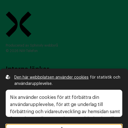
Producerad av
Sphinxly webbyrå
© 2026 NIX-Telefon
Interna länkar
Den här webbplatsen använder cookies
för statistik och
Så nixar du
användarupplevelse.
Alla Återförsäljare
Konsumentguiden
Nix använder cookies för att förbättra din
Frågor och svar
användarupplevelse, för att ge underlag till
förbättring och vidareutveckling av hemsidan samt
för att kunna rikta mer relevanta erbjudanden till
Legal information
dig.