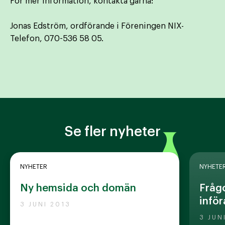
För mer information, kontakta gärna:
Jonas Edström, ordförande i Föreningen NIX-
Telefon, 070-536 58 05.
Se fler nyheter
NYHETER
NYHETE
Ny hemsida och domän
Frågo
inför
3 JUNI 2013
3 JUN