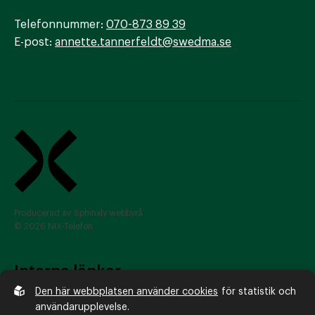
Telefonnummer:
070-873 89 39
E-post:
annette.tannerfeldt@swedma.se
Producerad av
Sphinxly webbyrå
© 2026 NIX-Telefon
Interna länkar
Den här webbplatsen använder cookies
för statistik och
Så nixar du
användarupplevelse.